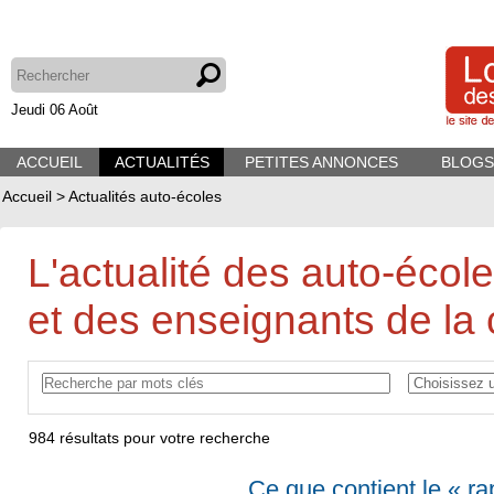
Jeudi 06 Août
ACCUEIL
ACTUALITÉS
PETITES ANNONCES
BLOGS
Accueil
>
Actualités auto-écoles
L'actualité des auto-écol
et des enseignants de la 
984
résultats pour votre recherche
Ce que contient le « ra