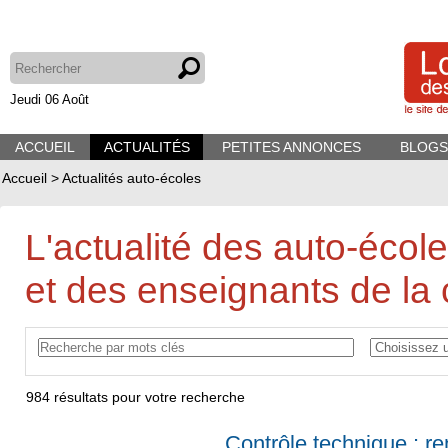
Jeudi 06 Août
ACCUEIL
ACTUALITÉS
PETITES ANNONCES
BLOGS
Accueil
>
Actualités auto-écoles
L'actualité des auto-écol
et des enseignants de la 
984
résultats pour votre recherche
Contrôle technique : r