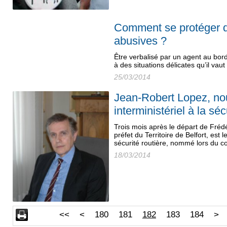
Comment se protéger d
abusives ?
Être verbalisé par un agent au bor
à des situations délicates qu’il vau
25/03/2014
Jean-Robert Lopez, n
interministériel à la séc
Trois mois après le départ de Fré
préfet du Territoire de Belfort, est 
sécurité routière, nommé lors du c
18/03/2014
<<
<
180
181
182
183
184
>