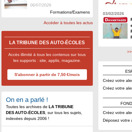
06/07/2026
Formations/Examens
03/02/2026
Accéder à toutes les actus
2.426,65 euros 
possibles - 100
LA TRIBUNE DES AUTO-ÉCOLES
restaurant - C
>>
Accès illimité à tous les contenus sur tous
les supports : site, applis, magazine.
Conduite, Rvp
ES
des conflits, 
S'abonner à partir de 7,50 €/mois
Créez votre ale
Créez votre ale
On en a parlé !
FOND
Toutes les archives de
LA TRIBUNE
Créez votre ale
DES AUTO-ÉCOLES
, sur tous les sujets,
indexées depuis 2006 !
Déposez votre