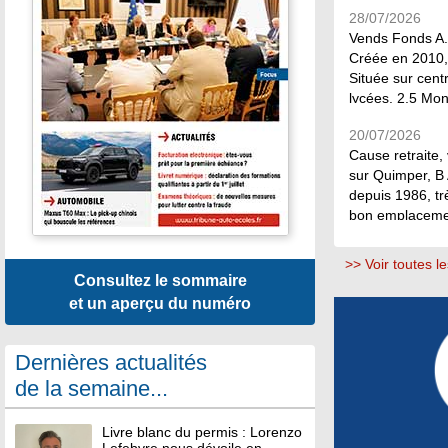
cette commune.
28/07/2026
menerat.franco
Vends Fonds A.E
Créée en 2010, 
Située sur cen
lycées. 2,5 Mon
2 scooters. Poss
20/07/2026
Contact:...
Cause retraite,
sur Quimper, B
depuis 1986, tr
bon emplacemen
grand lycée de l
0676040344 Mail
>> Voir toutes 
Consultez le sommaire
et un aperçu du numéro
Dernières actualités
de la semaine...
Livre blanc du permis : Lorenzo