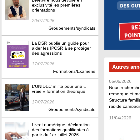
Lefebvre nous dévoile en
exclusivité les premières
orientations
20/07/2026
Groupements/syndicats
La DSR publie un guide pour
aider les IPCSR à se protéger
des agressions
17/07/2026
Autres an
Formations/Examens
06/05/2026
L’UNIDEC milite pour une «
Nous rechercho
vraie » formation théorique
remorque et mot
Structure famili
17/07/2026
rapide campagne
Groupements/syndicats
notoriété et cli
11/04/2026
Evolution, trans
Livret numérique: déclaration
définir,...
des formations qualifiantes à
partir du 1er juillet 2026