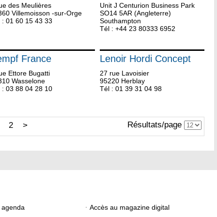
ue des Meulières
Unit J Centurion Business Park
360 Villemoisson -sur-Orge
SO14 5AR (Angleterre)
 : 01 60 15 43 33
Southampton
Tél : +44 23 80333 6952
empf France
Lenoir Hordi Concept
ue Ettore Bugatti
27 rue Lavoisier
310 Wasselone
95220 Herblay
 : 03 88 04 28 10
Tél : 01 39 31 04 98
Résultats/page
2
>
e agenda
Accès au magazine digital