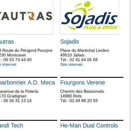
utras
Sojadis
3 Route du Périgord Pourpre
Place du Maréchal Leclerc
230 Montcaret
49510 Jallais
 : 05 53 73 44 00
Tél : 02 41 64 05 58
e internet
Site internet
arbonnier A.D. Meca
Fourgons Verene
avenue de la Poterie
Chemin des Bissonnets
170 Gradignan
14980 Rots
 : 05 56 31 13 14
Tél : 02 49 88 20 93
ndi Tech
He-Man Dual Controls