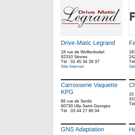
Drive-Matic Legrand
Fa
18 rue de Wolfenbuttel
18
92310 Sèvres
24
Tél : 01 45 34 28 37
Tél
Site internet
Sit
Carrosserie Vaquette
Ch
KPG
15 
33
66 rue de Senlis
Tél
60730 Ully-Saint-Georges
Tél : 03 44 27 80 04
GNS Adaptation
Ha