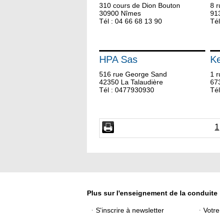
310 cours de Dion Bouton
8 r
30900 Nîmes
91
Tél : 04 66 68 13 90
Tél
HPA Sas
K
516 rue George Sand
1 r
42350 La Talaudière
67
Tél : 0477930930
Tél
1
Plus sur l'enseignement de la conduite
S'inscrire à newsletter
Votr