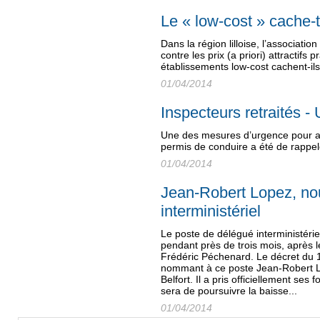
Le « low-cost » cache-t
Dans la région lilloise, l’associati
contre les prix (a priori) attractifs
établissements low-cost cachent-i
01/04/2014
Inspecteurs retraités - 
Une des mesures d’urgence pour am
permis de conduire a été de rappele
01/04/2014
Jean-Robert Lopez, n
interministériel
Le poste de délégué interministériel
pendant près de trois mois, après
Frédéric Péchenard. Le décret du 
nommant à ce poste Jean-Robert Lo
Belfort. Il a pris officiellement ses f
sera de poursuivre la baisse...
01/04/2014