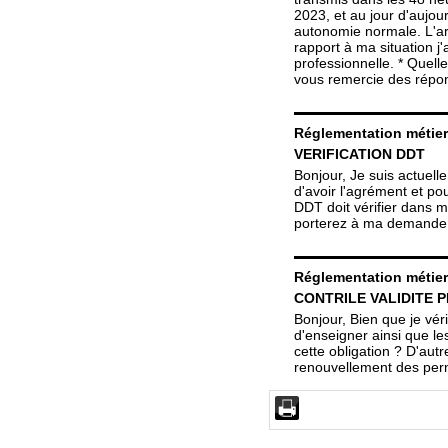
2023, et au jour d'aujou
autonomie normale. L'arr
rapport à ma situation 
professionnelle. * Quell
vous remercie des répo
Réglementation métie
VERIFICATION DDT
Bonjour, Je suis actuell
d'avoir l'agrément et po
DDT doit vérifier dans 
porterez à ma demande
Réglementation métie
CONTRILE VALIDITE P
Bonjour, Bien que je vér
d'enseigner ainsi que l
cette obligation ? D'aut
renouvellement des perm