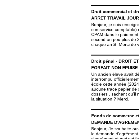
Droit commercial et dro
ARRET TRAVAIL JOU
Bonjour, je suis enseigna
son service comptable) e
CPAM dans le paiement de
second un peu plus de 2
chaque arrêt. Merci de 
Droit pénal
-
DROIT E
FORFAIT NON EPUISE
Un ancien éleve avait d
interrompu officiellement
école cette année (2024)
aucune trace papier de
dossiers , sachant qu’i
la situation ? Merci.
Fonds de commerce et
DEMANDE D'AGREME
Bonjour, Je souhaite ou
la demande d'agrément. C
d'agrément et moi qui fe