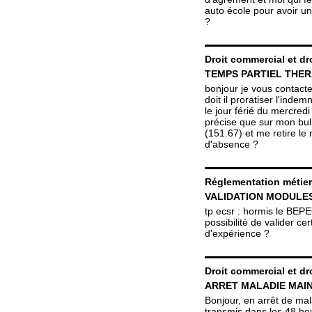
auto école pour avoir u
?
Droit commercial et dro
TEMPS PARTIEL THER
bonjour je vous contacte
doit il proratiser l'indem
le jour férié du mercre
précise que sur mon bul
(151.67) et me retire le
d'absence ?
Réglementation métie
VALIDATION MODULES
tp ecsr : hormis le BEP
possibilité de valider c
d'expérience ?
Droit commercial et dro
ARRET MALADIE MAIN
Bonjour, en arrêt de malad
transmis dans les 48 he