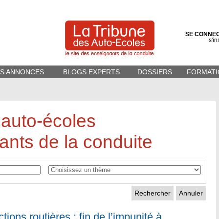
SE CONNE
s'in
ES ANNONCES
BLOGS EXPERTS
DOSSIERS
FORMATI
 auto-écoles
ants de la conduite
Annuler
ctions routières : fin de l’impunité à