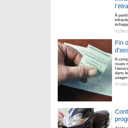
l’étr
À part
infract
échapp
01/06/
Fin d
d'as
À compt
roues m
l'assur
dans le
usagers
07/08/
Cont
progr