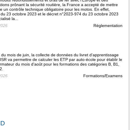
moults rebondissements et bras de fer avec l’Europe et des
tions prônant la sécurité routière, la France a accepté de mettre
e un contrôle technique obligatoire pour les motos. En effet,
é du 23 octobre 2023 et le décret n°2023-974 du 23 octobre 2023
cialisé la...
2026
Réglementation
r du mois de juin, la collecte de données du livret d’apprentissage
DSR va permettre de calculer les ETP par auto-école pour établir le
ormateur du mois d’août pour les formations des catégories B, B1,
2.
2026
Formations/Examens
GD