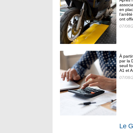
Après 
associa
en plac
l’arrêt
ont offi
07/08/
À parti
par la 
seuil f
A1 et A
07/08/
Le 