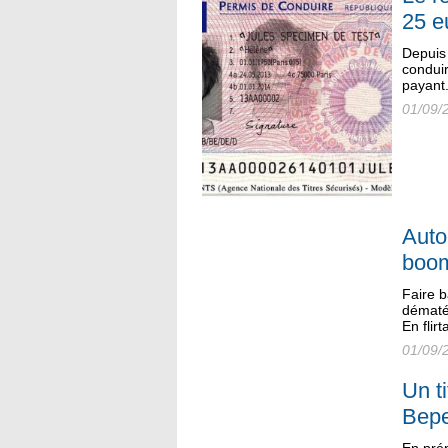
25 e
Depuis
conduir
payant.
01/09/
Auto
boo
Faire b
dématér
En flir
01/09/
Un t
Bep