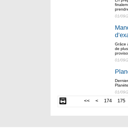
En pré
finalem
prendre
01/09/
Manc
d’ex
Grâce à
de plu
provis
01/09/
Plan
Dernier
Planèt
01/09/
<<
<
174
175