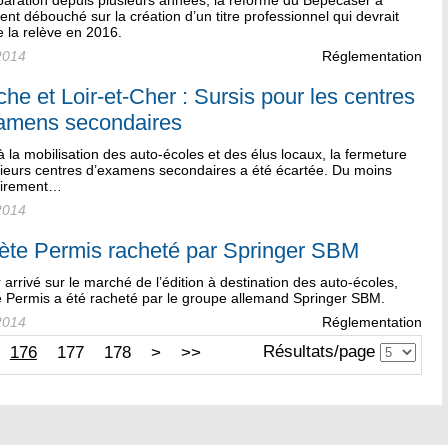
paration depuis plusieurs années, la réforme du Bepecaser a
ent débouché sur la création d’un titre professionnel qui devrait
 la relève en 2016.
2014
Réglementation
he et Loir-et-Cher : Sursis pour les centres
amens secondaires
 la mobilisation des auto-écoles et des élus locaux, la fermeture
sieurs centres d’examens secondaires a été écartée. Du moins
oirement…
2014
ète Permis racheté par Springer SBM
 arrivé sur le marché de l’édition à destination des auto-écoles,
e Permis a été racheté par le groupe allemand Springer SBM.
2014
Réglementation
Résultats/page
176
177
178
>
>>