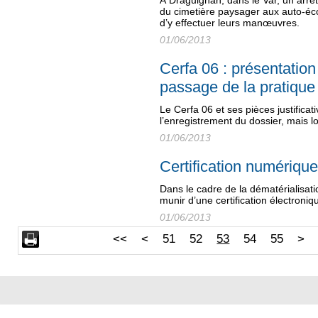
À Draguignan, dans le Var, un arrêt
du cimetière paysager aux auto-éco
d’y effectuer leurs manœuvres.
01/06/2013
Cerfa 06 : présentatio
passage de la pratique
Le Cerfa 06 et ses pièces justifica
l’enregistrement du dossier, mais l
01/06/2013
Certification numérique
Dans le cadre de la dématérialisati
munir d’une certification électroniq
01/06/2013
<<
<
51
52
53
54
55
>