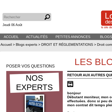
Jeudi 06 Août
ACCUEIL
ACTUALITÉS
PETITES ANNONCES
BLOGS
Accueil
>
Blogs experts
>
DROIT ET RÉGLEMENTATIONS
>
Droit com
LES BL
POSER VOS QUESTIONS
RETOUR AUX AUTRES QU
NOS
EXPERTS
bonjour
Débutant moniteur, mon c
effectuées. donc si peu d
mon contrat dit temps ple