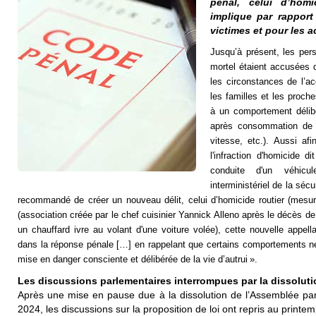
pénal, celui d’homi
implique par rapport
victimes et pour les 
Jusqu’à présent, les per
mortel étaient accusées d
les circonstances de l’ac
les familles et les proche
à un comportement délib
après consommation de s
vitesse, etc.). Aussi af
l'infraction d'homicide d
conduite d'un véhicu
interministériel de la sécu
recommandé de créer un nouveau délit, celui d’homicide routier (mesure
(association créée par le chef cuisinier Yannick Alleno après le décès de
un chauffard ivre au volant d'une voiture volée), cette nouvelle appell
dans la réponse pénale […] en rappelant que certains comportements ne
mise en danger consciente et délibérée de la vie d’autrui ».
Les discussions parlementaires interrompues par la dissolut
Après une mise en pause due à la dissolution de l’Assemblée par
2024, les discussions sur la proposition de loi ont repris au printem