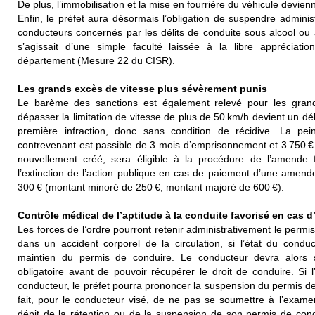
De plus, l’immobilisation et la mise en fourrière du véhicule devie
Enfin, le préfet aura désormais l’obligation de suspendre admini
conducteurs concernés par les délits de conduite sous alcool ou a
s’agissait d’une simple faculté laissée à la libre appréciati
département (Mesure 22 du CISR).
Les grands excès de vitesse plus sévèrement punis
Le barème des sanctions est également relevé pour les grands
dépasser la limitation de vitesse de plus de 50 km/h devient un dél
première infraction, donc sans condition de récidive. La pe
contrevenant est passible de 3 mois d’emprisonnement et 3 750 € 
nouvellement créé, sera éligible à la procédure de l’amende for
l’extinction de l’action publique en cas de paiement d’une amende 
300 € (montant minoré de 250 €, montant majoré de 600 €).
Contrôle médical de l’aptitude à la conduite favorisé en cas d
Les forces de l’ordre pourront retenir administrativement le perm
dans un accident corporel de la circulation, si l’état du condu
maintien du permis de conduire. Le conducteur devra alors
obligatoire avant de pouvoir récupérer le droit de conduire. Si l
conducteur, le préfet pourra prononcer la suspension du permis 
fait, pour le conducteur visé, de ne pas se soumettre à l’exame
dépit de la rétention ou de la suspension de son permis de cond