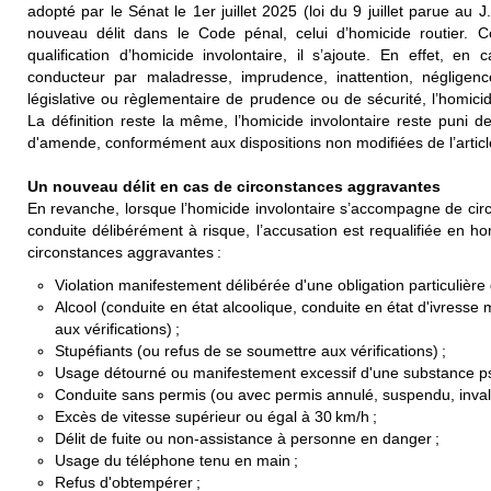
adopté par le Sénat le 1er juillet 2025 (loi du 9 juillet parue au J.
nouveau délit dans le Code pénal, celui d’homicide routier. 
qualification d’homicide involontaire, il s’ajoute. En effet, e
conducteur par maladresse, imprudence, inattention, néglige
législative ou règlementaire de prudence ou de sécurité, l’homicid
La définition reste la même, l’homicide involontaire reste puni
d'amende, conformément aux dispositions non modifiées de l’artic
Un nouveau délit en cas de circonstances aggravantes
En revanche, lorsque l’homicide involontaire s’accompagne de ci
conduite délibérément à risque, l’accusation est requalifiée en homi
circonstances aggravantes :
Violation manifestement délibérée d'une obligation particulière
Alcool (conduite en état alcoolique, conduite en état d'ivresse
aux vérifications) ;
Stupéfiants (ou refus de se soumettre aux vérifications) ;
Usage détourné ou manifestement excessif d'une substance ps
Conduite sans permis (ou avec permis annulé, suspendu, invali
Excès de vitesse supérieur ou égal à 30 km/h ;
Délit de fuite ou non-assistance à personne en danger ;
Usage du téléphone tenu en main ;
Refus d'obtempérer ;