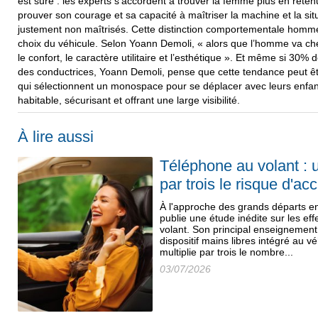
est sure : les experts s’accordent à trouver la femme plus en rete
prouver son courage et sa capacité à maîtriser la machine et la sit
justement non maîtrisés. Cette distinction comportementale homm
choix du véhicule. Selon Yoann Demoli, « alors que l’homme va cher
le confort, le caractère utilitaire et l’esthétique ». Et même si 30%
des conductrices, Yoann Demoli, pense que cette tendance peut ê
qui sélectionnent un monospace pour se déplacer avec leurs enfant
habitable, sécurisant et offrant une large visibilité.
À lire aussi
Téléphone au volant : 
par trois le risque d'ac
À l'approche des grands départs e
publie une étude inédite sur les ef
volant. Son principal enseignemen
dispositif mains libres intégré au 
multiplie par trois le nombre...
03/07/2026