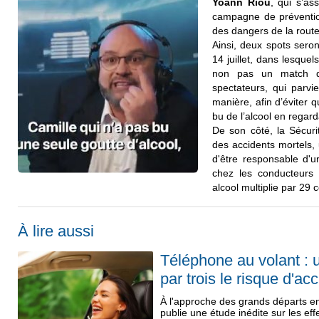
Yoann Riou
, qui s’as
campagne de préventio
des dangers de la route
Ainsi, deux spots seron
14 juillet, dans lesqu
non pas un match d
spectateurs, qui parvi
manière, afin d’éviter q
bu de l’alcool en regard
De son côté, la Sécuri
des accidents mortels, 
d'être responsable d'u
chez les conducteurs a
alcool multiplie par 29 c
À lire aussi
Téléphone au volant : 
par trois le risque d'ac
À l'approche des grands départs e
publie une étude inédite sur les ef