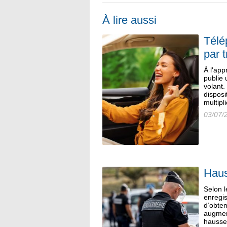
À lire aussi
Télé
par t
À l'ap
publie 
volant
disposi
multipl
03/07/
Haus
Selon l
enregis
d’obtem
augment
hausse 