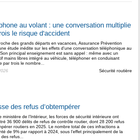
phone au volant : une conversation multiplie
rois le risque d'accident
proche des grands départs en vacances, Assurance Prévention
une étude inédite sur les effets d'une conversation téléphonique au
. Son principal enseignement est sans appel : même avec un
tif mains libres intégré au véhicule, téléphoner en conduisant
ie par trois le nombre...
2026
Sécurité routière
se des refus d’obtempérer
e ministère de l’Intérieur, les forces de sécurité intérieure ont
tré 36 900 délits de refus de contrôle routier, dont 28 200 refus
pérer routiers en 2025. Le nombre total de ces infractions a
é de 9% par rapport à 2024, sous l’effet principalement de la
des refus...