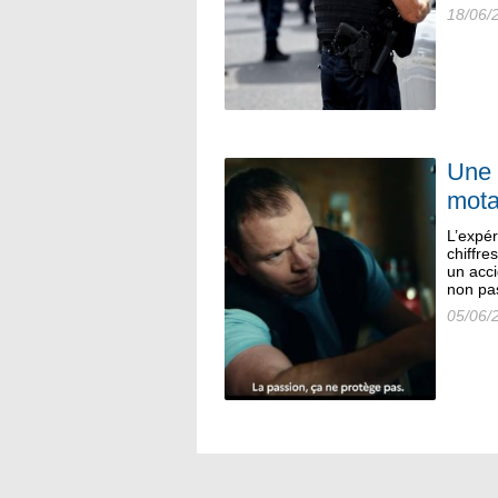
18/06/
Une 
mota
L’expér
chiffre
un acci
non pas
05/06/