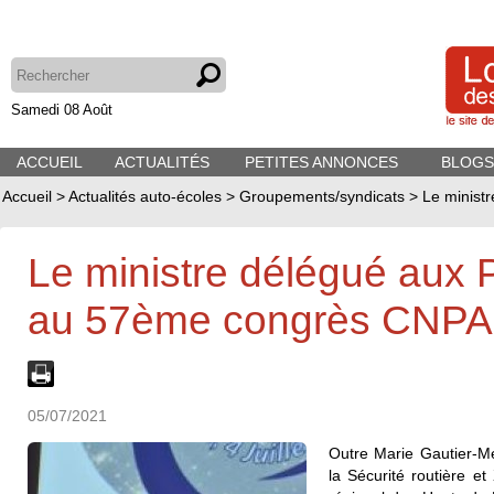
Samedi 08 Août
ACCUEIL
ACTUALITÉS
PETITES ANNONCES
BLOGS
Accueil
>
Actualités auto-écoles
>
Groupements/syndicats
>
Le minist
Le ministre délégué aux
au 57ème congrès CNP
05/07/2021
Outre Marie Gautier-Mel
la Sécurité routière et