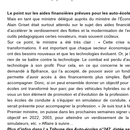
Le point sur les aides financières prévues pour les auto-écol
Mais en tant que ministre délégué auprès du ministre de l’Écon
Alain Griset était surtout attendu sur le sujet des aides financi
d’accélérer le verdissement des flottes et la modernisation de l
outils pédagogiques certes novateurs, mais souvent coûteux.
Sur ce point, le ministre a été très clair : « Cette crise s
transformations. Il est important que chaque secteur économi
ont des besoins nouveaux et que les technologies évoluent. Or, je l
rien de se battre contre la technologie. Le combat est perdu d’ava
technologie à son profit. Pour cela, en ce qui concerne le v
demandé à Bpifrance, qui l’a accepté, de pouvoir avoir un fonds
permette d’avoir accès à des financements plus simples. Bpi
accompagner. Donc, si on peut ensemble donner un objectif pour 
écoles ont transformé leur parc par des véhicules hybrides ou é
vous un bon élément de promotion et d’évolution de la profession
les écoles de conduite à s’équiper en simulateur de conduite, 
serait présente pour accompagner la profession. « Je suis tout à fa
Premier ministre, on puisse dans les prochaines semaines signer 
objectif en 2022, 2003, pour atteindre un verdissement de la
simulateurs, etc. » Affaire à suivre…
Plus d’infos dans La Tribune des Auto-écoles n°247, datée s