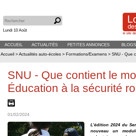
Lundi 10 Août
ACCUEIL
ACTUALITÉS
PETITES ANNONCES
BLOGS
Accueil
>
Actualités auto-écoles
>
Formations/Examens
>
SNU - Que co
SNU - Que contient le m
Éducation à la sécurité ro
01/02/2024
L’édition 2024 du Se
nouveau un module