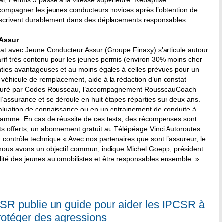
ntal, Permis 9 passe à la vitesse supérieure. Rebaptisé
ompagner les jeunes conducteurs novices après l’obtention de
’inscrivent durablement dans des déplacements responsables.
 Assur
t avec Jeune Conducteur Assur (Groupe Finaxy) s’articule autour
rif très contenu pour les jeunes permis (environ 30% moins cher
nties avantageuses et au moins égales à celles prévues pour un
 véhicule de remplacement, aide à la rédaction d’un constat
Assuré par Codes Rousseau, l’accompagnement RousseauCoach
 l’assurance et se déroule en huit étapes réparties sur deux ans.
aluation de connaissance ou en un entrainement de conduite à
amme. En cas de réussite de ces tests, des récompenses sont
 offerts, un abonnement gratuit au Télépéage Vinci Autoroutes
u contrôle technique.« Avec nos partenaires que sont l’assureur, le
e, nous avons un objectif commun, indique Michel Goepp, président
lité des jeunes automobilistes et être responsables ensemble. »
SR publie un guide pour aider les IPCSR à
rotéger des agressions