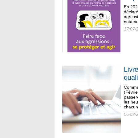
En 2025
déclaré
agress
notamm
17/07/
Livr
quali
Comme 
(Févrie
passere
les heu
chacun
06/07/