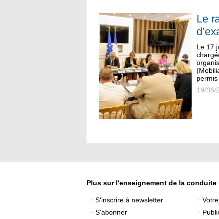
Le r
d’ex
Le 17 j
chargée
organis
(Mobil
permis 
19/06/
Plus sur l'enseignement de la conduite
S'inscrire à newsletter
Votr
S'abonner
Publi