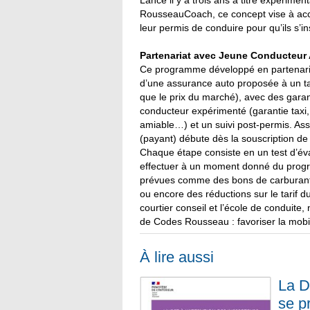
Lancé il y a trois ans à titre expérime
RousseauCoach, ce concept vise à acc
leur permis de conduire pour qu’ils s
Partenariat avec Jeune Conducteur
Ce programme développé en partenaria
d’une assurance auto proposée à un ta
que le prix du marché), avec des gara
conducteur expérimenté (garantie taxi,
amiable…) et un suivi post-permis. 
(payant) débute dès la souscription de
Chaque étape consiste en un test d’év
effectuer à un moment donné du progr
prévues comme des bons de carburants
ou encore des réductions sur le tarif d
courtier conseil et l’école de conduit
de Codes Rousseau : favoriser la mobi
À lire aussi
La D
se p