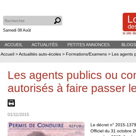
Samedi 08 Août
ACCUEIL
ACTUALITÉS
PETITES ANNONCES
BLOGS
Accueil
>
Actualités auto-écoles
>
Formations/Examens
>
Les agents p
Les agents publics ou con
autorisés à faire passer l
01/11/2015
Le décret n° 2015-1379
Officiel du 31 octobre 2