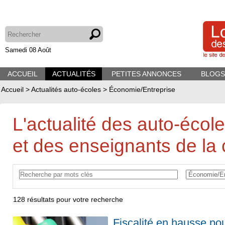
Samedi 08 Août
ACCUEIL
ACTUALITÉS
PETITES ANNONCES
BLOGS
Accueil
>
Actualités auto-écoles
>
Économie/Entreprise
L'actualité des auto-écol
et des enseignants de la 
128
résultats pour votre recherche
Fiscalité en hausse po