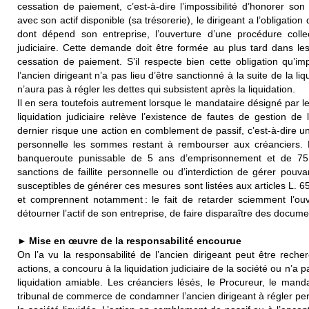
cessation de paiement, c’est-à-dire l’impossibilité d’honorer s
avec son actif disponible (sa trésorerie), le dirigeant a l’obligat
dont dépend son entreprise, l’ouverture d’une procédure colle
judiciaire. Cette demande doit être formée au plus tard dans les
cessation de paiement. S’il respecte bien cette obligation qu’i
l’ancien dirigeant n’a pas lieu d’être sanctionné à la suite de la li
n’aura pas à régler les dettes qui subsistent après la liquidation.
Il en sera toutefois autrement lorsque le mandataire désigné par l
liquidation judiciaire relève l’existence de fautes de gestion de
dernier risque une action en comblement de passif, c’est-à-dire u
personnelle les sommes restant à rembourser aux créanciers. Le
banqueroute punissable de 5 ans d’emprisonnement et de 75
sanctions de faillite personnelle ou d’interdiction de gérer pouva
susceptibles de générer ces mesures sont listées aux articles L.
et comprennent notamment : le fait de retarder sciemment l’ouv
détourner l’actif de son entreprise, de faire disparaître des docum
► Mise en œuvre de la responsabilité encourue
On l’a vu la responsabilité de l’ancien dirigeant peut être recher
actions, a concouru à la liquidation judiciaire de la société ou n’
liquidation amiable. Les créanciers lésés, le Procureur, le man
tribunal de commerce de condamner l’ancien dirigeant à régler pe