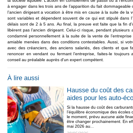
la société liquidée. L’action en comblement de passif ou à l’encont
à engager dans les trois ans de l’apparition du fait dommageable 
l’ancien dirigeant a vocation à être mis en cause à la suite de la ve
sont variables et dépendent souvent de ce qui est stipulé dans l
délais sont de 2 à 5 ans. Au final, la preuve est faite que la fin 
libèrent pas l’ancien dirigeant. Celui-ci risque, pendant plusieur
condamné personnellement à la suite de la vente de l’entreprise 
amiable menées dans des conditions contestables. Aussi, si vot
avec des créanciers, des anciens salariés, des clients et que f
renoncer en vendant ou fermant l’entreprise, faites-le toujours
conseil au préalable auprès d'un expert compétent.
À lire aussi
Hausse du coût des car
aides pour les auto-éco
Si la hausse du coût des carburan
l’équilibre économique des écoles 
le moment, prévu aucune aide finan
être changer prochainement. En eff
mai 2026 au...