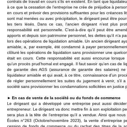
contrats de travail en cours s’ils en existent. En tant que liquidateu
à ce que la cessation de l’entreprise ne crée de préjudice à person
en cours et prévoir des provisions suffisantes pour les créances li
sont mal menées ou avec précipitation, le dirigeant peut être pour
les tiers lésés. Dans ce cas, l’ancien dirigeant n’est plus pr
responsabilité est personnelle. C’est-à-dire qu’il peut être am
apports et depuis son patrimoine personnel, les dettes qu’il n’a pa
lors des opérations de liquidation amiable. Un ancien dirigeant ay
amiable, a, par exemple, été condamné à payer personnellement 
clôturé les opérations de liquidation sans provisionner une quelc
était en cours. Cette responsabilité est aussi encourue lorsque l
qu’un procès prud’homal est engagé. Il faut savoir qu’en cas de liq
de garantie des AGS (assurance de garantie des salaires) ne 
liquidateur amiable et qui avait, à ce titre, connaissance d’un pro
de régler personnellement les suites du jugement à venir, s’il a
société sans provisionner les condamnations sollicitées en justice p
► En cas de vente de la société ou du fonds de commerce
Le dirigeant qui a développé une entreprise peut aussi décider
entrepreneur. Le dirigeant va donc mettre fin à son exploitation per
sera plus à la tête de l’entreprise qu’il a vendue. Ainsi que nou
Écoles n°263 (Octobre/novembre 2023), la vente d’entreprise pe
cession de fonds de commerce ou du rachat des titres de la soci