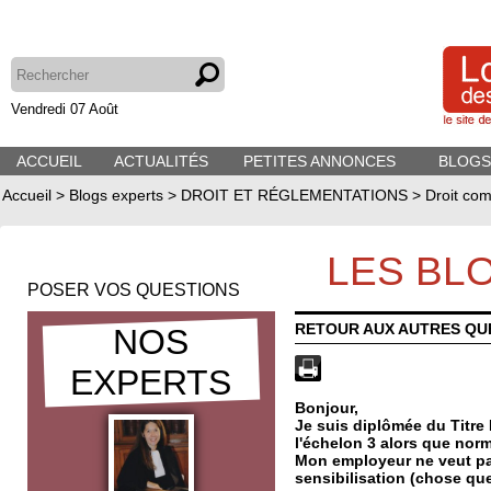
Vendredi 07 Août
ACCUEIL
ACTUALITÉS
PETITES ANNONCES
BLOGS
Accueil
>
Blogs experts
>
DROIT ET RÉGLEMENTATIONS
>
Droit com
LES BL
POSER VOS QUESTIONS
RETOUR AUX AUTRES QU
NOS
EXPERTS
Bonjour,
Je suis diplômée du Titr
l'échelon 3 alors que norm
Mon employeur ne veut pas 
sensibilisation (chose que