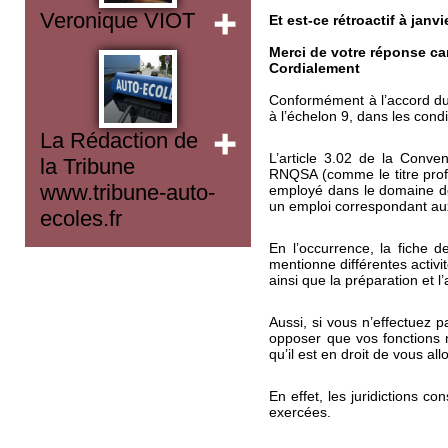
Veronique VIOT
Et est-ce rétroactif à jan
Merci de votre réponse car
Cordialement
Conformément à l’accord du 
à l’échelon 9, dans les condi
La Rédaction de
L’article 3.02 de la Convent
la Tribune
RNQSA (comme le titre profe
www.tribune-auto-
employé dans le domaine de 
un emploi correspondant aux 
ecoles.fr
En l’occurrence, la fiche d
mentionne différentes activi
ainsi que la préparation et l
Aussi, si vous n’effectuez p
opposer que vos fonctions n
qu’il est en droit de vous al
En effet, les juridictions c
exercées.