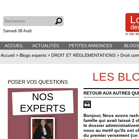
Samedi 08 Août
ACCUEIL
ACTUALITÉS
PETITES ANNONCES
BLOGS
Accueil
>
Blogs experts
>
DROIT ET RÉGLEMENTATIONS
>
Droit com
LES BL
POSER VOS QUESTIONS
RETOUR AUX AUTRES QU
NOS
EXPERTS
Bonjour, Nous avons rache
famille qui avait laissé 
le dossier administrativem
nous au motif qu'ils ont c
du premier versement (un t