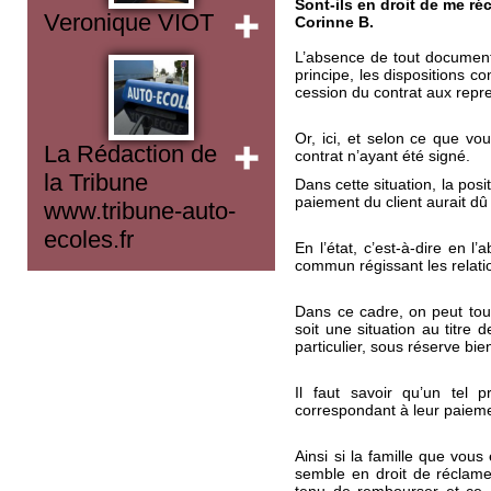
Sont-ils en droit de me ré
Veronique VIOT
Corinne B.
L’absence de tout document c
principe, les dispositions co
cession du contrat aux repr
Or, ici, et selon ce que vou
La Rédaction de
contrat n’ayant été signé.
la Tribune
Dans cette situation, la pos
paiement du client aurait dû 
www.tribune-auto-
ecoles.fr
En l’état, c’est-à-dire en l’
commun régissant les relati
Dans ce cadre, on peut tout
soit une situation au titre
particulier, sous réserve bien
Il faut savoir qu’un tel 
correspondant à leur paiemen
Ainsi si la famille que vou
semble en droit de réclame