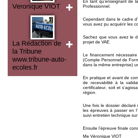
En tant qu’enseignant de l
Veronique VIOT
Professionnel.
Cependant dans le cadre d’
vous avez pu acquérir les c
Sachez que vous avez le d
projet de VAE.
La Rédaction de
la Tribune
Le financement nécessaire 
www.tribune-auto-
(Compte Personnel de Format
dans la même entreprise) un 
ecoles.fr
En pratique et avant de co
de recevabilité à la valid
certificateur, soit et s’agis
région.
Une fois le dossier déclaré
les épreuves à passer en l’
suivi entretien technique sur
Ensuite l’épreuve finale cons
Me Véronique VIOT