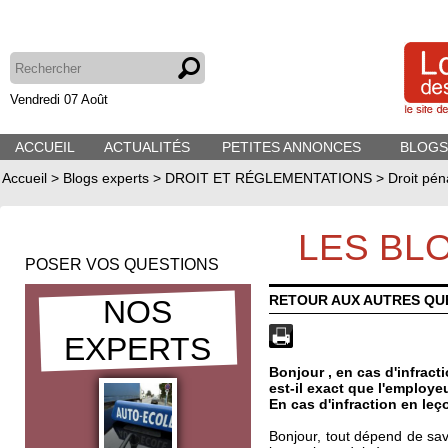
Vendredi 07 Août
ACCUEIL
ACTUALITÉS
PETITES ANNONCES
BLOGS
Accueil
>
Blogs experts
>
DROIT ET RÉGLEMENTATIONS
>
Droit pén
LES BL
POSER VOS QUESTIONS
RETOUR AUX AUTRES QU
NOS
EXPERTS
Bonjour , en cas d'infract
est-il exact que l'employeu
En cas d'infraction en le
Bonjour, tout dépend de savoi