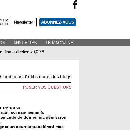
CTER
Newsletter
ABONNEZ-VOUS
scrire
ON
ANNUAIRES
LE MAGAZINE
ention collective
>
Q258
Conditions d' utilisations des blogs
POSER VOS QUESTIONS
 trois ans.
 sarl, avec un associé.
me demande de donner ma démission
.
igner un courrier transférant mes