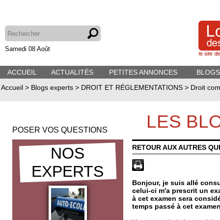
Samedi 08 Août
ACCUEIL
ACTUALITÉS
PETITES ANNONCES
BLOGS
Accueil
>
Blogs experts
>
DROIT ET RÉGLEMENTATIONS
>
Droit com
LES BL
POSER VOS QUESTIONS
RETOUR AUX AUTRES QU
NOS
EXPERTS
Bonjour, je suis allé consu
celui-ci m'a prescrit un e
à cet examen sera considé
temps passé à cet examen