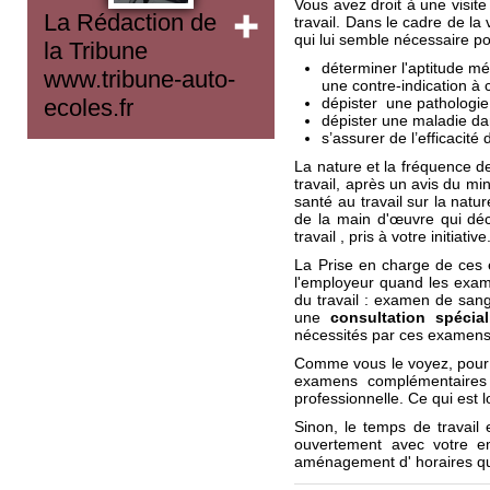
Vous avez droit à une visite
La Rédaction de
travail. Dans le cadre de l
qui lui semble nécessaire po
la Tribune
déterminer l'aptitude m
www.tribune-auto-
une contre-indication à c
dépister une pathologie 
ecoles.fr
dépister une maladie d
s’assurer de l’efficacité
La nature et la fréquence d
travail, après un avis du m
santé au travail sur la natu
de la main d'œuvre qui dé
travail , pris à votre initiative
La Prise en charge de ces
l'employeur quand les exam
du travail : examen de sang
une
consultation spécia
nécessités par ces examens 
Comme vous le voyez, pour êt
examens complémentaires d
professionnelle. Ce qui est 
Sinon, le temps de travail 
ouvertement avec votre em
aménagement d' horaires qui