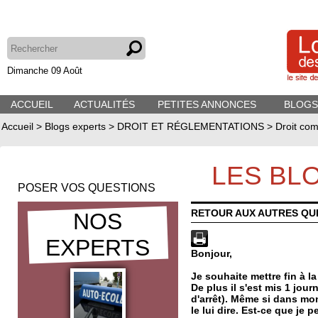
Dimanche 09 Août
ACCUEIL
ACTUALITÉS
PETITES ANNONCES
BLOGS
Accueil
>
Blogs experts
>
DROIT ET RÉGLEMENTATIONS
>
Droit com
LES BL
POSER VOS QUESTIONS
RETOUR AUX AUTRES QU
NOS
EXPERTS
Bonjour,
Je souhaite mettre fin à 
De plus il s'est mis 1 jour
d'arrêt). Même si dans mon
le lui dire. Est-ce que je