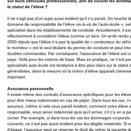
sur leurs véhicules professionnels, afin de couvrir les domma
le statut de l’élève ?
Il ne s’agit pas d’un sujet aussi évident qu’il n’y paraît. On touche 
domaine de responsabilité de l’élève vis-à-vis de l’auto-école », s
spécialisé dans les établissements de conduite. Actuellement, il ex
effectivement à considérer l’élève comme un tiers. Un arrêt rendu p
2000 stipule que l’élève n’a pas la qualité de « conducteur du véhic
le moniteur « est le seul titulaire du permis de conduire et peut int
doubles commandes. Par conséquent, l’assurance de l’élève est comp
paye. Voilà pour les notions de base. Mais en pratique, ce n’est pa
spécialisés auto-école ont tendance à être plus clairs sur le statut
généralistes, dans la mesure où la notion d’élève apparaît clairemen
important.
Assurance personnelle
Il existe même des contrats d’assurance spécifiques pour les élèv
pour être mieux indemnisés en cas de pépin. Dans tous les cas, n
assureur, même si cela vous paraît évident, comment votre élève est 
responsable, vous serez indemnisé quoi qu’il arrive, s’il n’y en a 
corser. Par exemple, si dans tous les cas les dommages corporels q
couverts, ce n’est pas aussi évident pour les dégâts matériels. Si vo
d’épave, l’assureur peut se réserver le droit de retirer la garantie