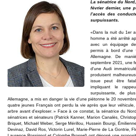
La sénatrice du Nord
février dernier, une p
l’accès des conduct
surpuissants.
«Dans la nuit du 1er a
homme a été arrêté ap
avec un équipage de 
permis à bord d'une v
Allemagne. De manièr
septembre 2021, une f
d'une Audi immatricu
produisent malheureu
issue peut être fata
impliquant le rap
surpuissante, de plu
Allemagne, a mis en danger la vie d'une piétonne le 20 novembre 
quatre jeunes Français ont perdu la vie après que leur véhicule, 
arbre avant d'exploser. » Face à ce constat, la sénatrice du Nord
sénatrices et sénateurs (Patrick Kanner, Marion Canalès, Christop
Briquet, Michaël Weber, Serge Mérillou, Hussein Bourgi, Émilienn
Devinaz, David Ros, Victorin Lurel, Marie-Pierre de La Gontrie, Flo
Laurence Rossignol et Colombe Brossel) ont déposé une proposition