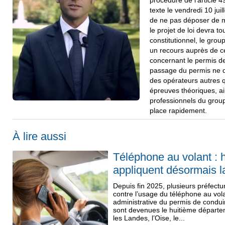
procédure de l’article 4
texte le vendredi 10 juill
de ne pas déposer de m
le projet de loi devra t
constitutionnel, le gro
un recours auprès de ce
concernant le permis de
passage du permis ne d
des opérateurs autres q
épreuves théoriques, ain
professionnels du grou
place rapidement.
À lire aussi
Téléphone au volant : 
appliquent désormais 
Depuis fin 2025, plusieurs préfectur
contre l’usage du téléphone au vol
administrative du permis de condui
sont devenues le huitième départe
les Landes, l’Oise, le...