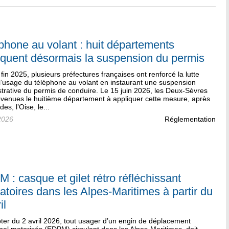
phone au volant : huit départements
iquent désormais la suspension du permis
fin 2025, plusieurs préfectures françaises ont renforcé la lutte
l’usage du téléphone au volant en instaurant une suspension
trative du permis de conduire. Le 15 juin 2026, les Deux-Sèvres
evenues le huitième département à appliquer cette mesure, après
des, l’Oise, le...
2026
Réglementation
 : casque et gilet rétro réfléchissant
gatoires dans les Alpes-Maritimes à partir du
il
ter du 2 avril 2026, tout usager d’un engin de déplacement