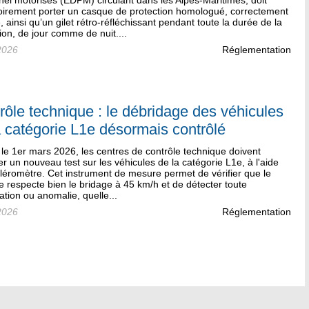
el motorisés (EDPM) circulant dans les Alpes-Maritimes, doit
toirement porter un casque de protection homologué, correctement
, ainsi qu’un gilet rétro-réfléchissant pendant toute la durée de la
tion, de jour comme de nuit....
2026
Réglementation
rôle technique : le débridage des véhicules
a catégorie L1e désormais contrôlé
le 1er mars 2026, les centres de contrôle technique doivent
er un nouveau test sur les véhicules de la catégorie L1e, à l'aide
léromètre. Cet instrument de mesure permet de vérifier que le
e respecte bien le bridage à 45 km/h et de détecter toute
ation ou anomalie, quelle...
2026
Réglementation