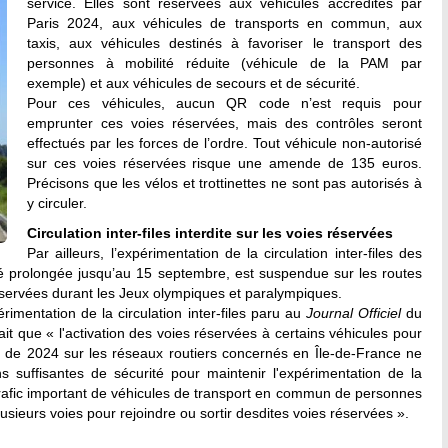
service. Elles sont réservées aux véhicules accrédités par
Paris 2024, aux véhicules de transports en commun, aux
taxis, aux véhicules destinés à favoriser le transport des
personnes à mobilité réduite (véhicule de la PAM par
exemple) et aux véhicules de secours et de sécurité.
Pour ces véhicules, aucun QR code n’est requis pour
emprunter ces voies réservées, mais des contrôles seront
effectués par les forces de l’ordre. Tout véhicule non-autorisé
sur ces voies réservées risque une amende de 135 euros.
Précisons que les vélos et trottinettes ne sont pas autorisés à
y circuler.
Circulation inter-files interdite sur les voies réservées
Par ailleurs, l’expérimentation de la circulation inter-files des
té prolongée jusqu’au 15 septembre, est suspendue sur les routes
réservées durant les Jeux olympiques et paralympiques.
périmentation de la circulation inter-files paru au
Journal Officiel
du
 fait que « l'activation des voies réservées à certains véhicules pour
 de 2024 sur les réseaux routiers concernés en Île-de-France ne
s suffisantes de sécurité pour maintenir l'expérimentation de la
u trafic important de véhicules de transport en commun de personnes
lusieurs voies pour rejoindre ou sortir desdites voies réservées ».