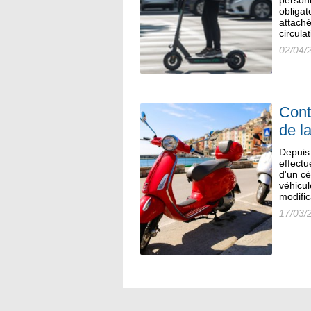
personn
obliga
attaché
circula
02/04/
Cont
de l
Depuis 
effectu
d'un cé
véhicul
modific
17/03/