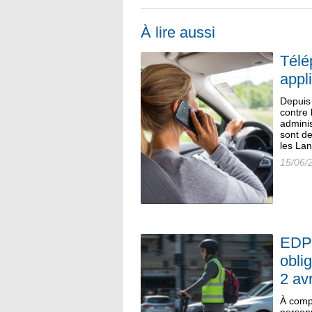
À lire aussi
Télé
appl
Depuis 
contre 
adminis
sont d
les Lan
15/06/
EDPM
obli
2 avr
À comp