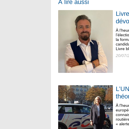
À lire aussi
Livr
dévo
À l’heu
l’élect
la form
candida
Livre b
20/07/
L’UN
théo
À l'heu
europé
connai
routièr
« alert