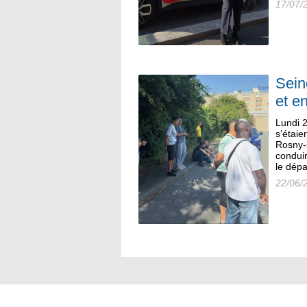
17/07/
Sein
et e
Lundi 2
s’étaie
Rosny-
conduir
le dépa
22/06/