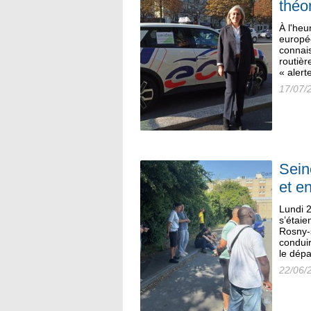
théo
À l'heu
europé
connai
routièr
« alert
17/07/
Sein
et e
Lundi 2
s’étaie
Rosny-
conduir
le dépa
22/06/