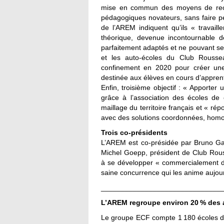
mise en commun des moyens de reche
pédagogiques novateurs, sans faire p
de l’AREM indiquent qu’ils « travaill
théorique, devenue incontournable dep
parfaitement adaptés et ne pouvant se
et les auto-écoles du Club Roussea
confinement en 2020 pour créer un
destinée aux élèves en cours d’appren
Enfin, troisième objectif : « Apporter 
grâce à l’association des écoles de 
maillage du territoire français et « ré
avec des solutions coordonnées, homog
Trois co-présidents
L’AREM est co-présidée par Bruno Gar
Michel Goepp, président de Club Rouss
à se développer « commercialement de
saine concurrence qui les anime aujou
______________________________
L’AREM regroupe environ 20 % des 
Le groupe ECF compte 1 180 écoles de