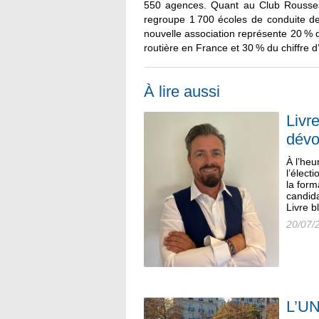
550 agences. Quant au Club Roussea
regroupe 1 700 écoles de conduite de
nouvelle association représente 20 % 
routière en France et 30 % du chiffre d’
À lire aussi
Livr
dévo
À l’heu
l’élect
la form
candida
Livre b
20/07/
L’UN