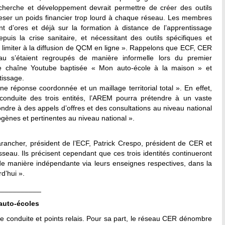
rche et développement devrait permettre de créer des outils
eser un poids financier trop lourd à chaque réseau. Les membres
ent d’ores et déjà sur la formation à distance de l’apprentissage
uis la crise sanitaire, et nécessitant des outils spécifiques et
 limiter à la diffusion de QCM en ligne ». Rappelons que ECF, CER
u s’étaient regroupés de manière informelle lors du premier
e chaîne Youtube baptisée « Mon auto-école à la maison » et
tissage.
une réponse coordonnée et un maillage territorial total ». En effet,
conduite des trois entités, l’AREM pourra prétendre à un vaste
pondre à des appels d’offres et des consultations au niveau national
ènes et pertinentes au niveau national ».
ancher, président de l’ECF, Patrick Crespo, président de CER et
eau. Ils précisent cependant que ces trois identités continueront
 manière indépendante via leurs enseignes respectives, dans la
rd’hui ».
___________
auto-écoles
 conduite et points relais. Pour sa part, le réseau CER dénombre