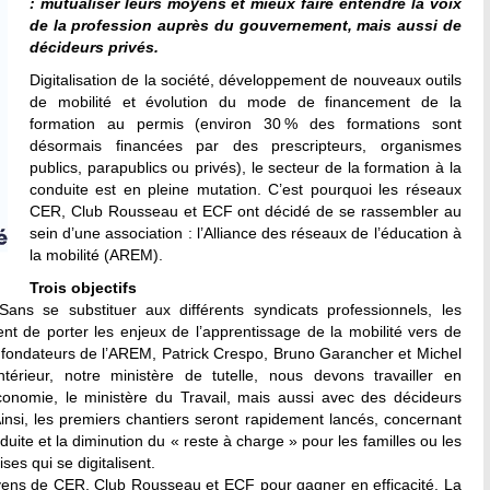
: mutualiser leurs moyens et mieux faire entendre la voix
de la profession auprès du gouvernement, mais aussi de
décideurs privés.
Digitalisation de la société, développement de nouveaux outils
de mobilité et évolution du mode de financement de la
formation au permis (environ 30 % des formations sont
désormais financées par des prescripteurs, organismes
publics, parapublics ou privés), le secteur de la formation à la
conduite est en pleine mutation. C’est pourquoi les réseaux
CER, Club Rousseau et ECF ont décidé de se rassembler au
sein d’une association : l’Alliance des réseaux de l’éducation à
la mobilité (AREM).
Trois objectifs
ans se substituer aux différents syndicats professionnels, les
ent de porter les enjeux de l’apprentissage de la mobilité vers de
s fondateurs de l’AREM, Patrick Crespo, Bruno Garancher et Michel
térieur, notre ministère de tutelle, nous devons travailler en
Économie, le ministère du Travail, mais aussi avec des décideurs
 Ainsi, les premiers chantiers seront rapidement lancés, concernant
uite et la diminution du « reste à charge » pour les familles ou les
es qui se digitalisent.
oyens de CER, Club Rousseau et ECF pour gagner en efficacité. La