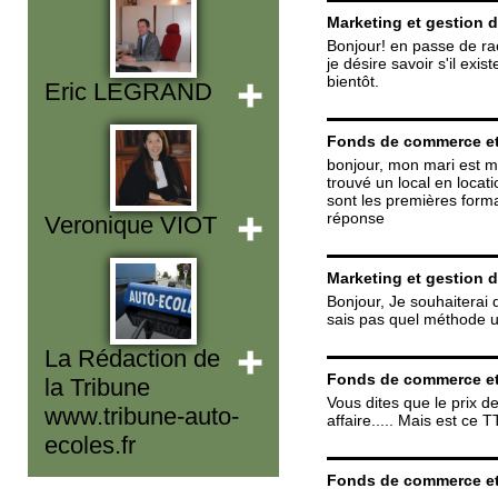
Marketing et gestion 
Bonjour! en passe de rac
je désire savoir s'il ex
bientôt.
Eric LEGRAND
Fonds de commerce et
bonjour, mon mari est mo
trouvé un local en locat
sont les premières forma
réponse
Veronique VIOT
Marketing et gestion 
Bonjour, Je souhaiterai d
sais pas quel méthode ut
La Rédaction de
Fonds de commerce et
la Tribune
Vous dites que le prix d
www.tribune-auto-
affaire..... Mais est ce
ecoles.fr
Fonds de commerce et