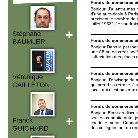
Fonds de commerce et
Bonjour, J'ai entre mes
d'une auto-école à Paris.
précisant le nombre de 
juillet 1963"; Je voudra
Stéphane
Fonds de commerce et
BAUMLER
Bonjour Dans la perspect
une AE ou en créer une! 
l'affectation des places
Fonds de commerce et
Véronique
Bonjour, J'envisage de m
CAILLETON
qui prend sa retraite. J
local, qui n'est pas aux 
Fonds de commerce et
Bonjour, Etant en discus
seul en conduite auto, j
Franck
conduite motos. Connaitr
GUICHARD
des collègues ont eu re