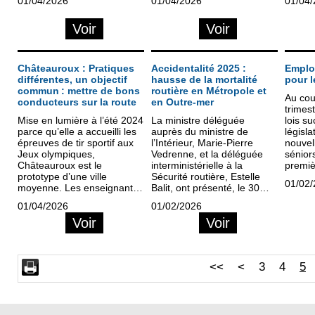
01/04/2026
01/04/2026
01/04
Dispe
organi
Voir
Voir
est au
par No
de con
le Mai
Châteauroux : Pratiques
Accidentalité 2025 :
Emplo
différentes, un objectif
hausse de la mortalité
pour l
commun : mettre de bons
routière en Métropole et
Au cou
conducteurs sur la route
en Outre-mer
trimes
Mise en lumière à l’été 2024
La ministre déléguée
lois su
parce qu’elle a accueilli les
auprès du ministre de
législ
épreuves de tir sportif aux
l’Intérieur, Marie-Pierre
nouvel
Jeux olympiques,
Vedrenne, et la déléguée
séniors
Châteauroux est le
interministérielle à la
premiè
prototype d’une ville
Sécurité routière, Estelle
depuis
01/02
moyenne. Les enseignants
Balit, ont présenté, le 30
Les se
de la conduite y ont
janvier 2026, le bilan
concer
01/04/2026
01/02/2026
différentes façons de
provisoire de l’accidentalité
retrait
Voir
Voir
travailler, mais ils
routière 2025. Et
vigueu
dispensent tous une
malheureusement, le
formation qualitative.
nombre de victimes de la
route en 2025 est en
<<
<
3
4
5
hausse par rapport à 2024.