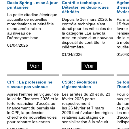
Dacia Spring : mise à jour
Contrôle technique :
Agréme
printanière
Détecter les deux-roues
d’ense
débridés
févrie
La petite citadine électrique
accueille de nouvelles
Depuis le 1er mars 2026, le
Paru a
motorisations et bénéficie
contrôle technique s’est
15 févr
d’une amélioration
durcit pour les véhicules de
février
au niveau de
la catégorie L1e avec la
l’ense
l’aérodynamisme.
mise en place d'un nouveau
de la 
dispositif de contrôle, le
à mote
01/04/2026
céléromètre.
routièr
décret
01/04/2026
01/04
du 31
au Jour
Voir
Voir
janvie
les arr
2001. 
CPF : La profession ne
CSSR : évolutions
Se for
s’avoue pas vaincue
réglementaires
l’han
Après l’entrée en vigueur de
Les arrêtés du 20 et du 23
Pour o
la loi de Finances 2026 et la
février 2026 parus
aux pe
forte restriction d’accès au
respectivement
de han
financement du permis via
les 26 février et 7 mars
ce pub
le CPF, la profession
2026 font évoluer les règles
les me
cherche de nouvelles voies
relatives aux stages de
d’accue
pour rebattre les cartes.
sensibilisation à la sécurité
indispe
routière.
une fo