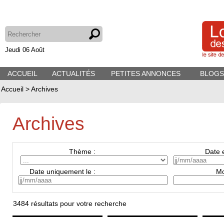
Jeudi 06 Août
ACCUEIL
ACTUALITÉS
PETITES ANNONCES
BLOGS
Accueil
>
Archives
Archives
Thème :
Date e
Date uniquement le :
Mo
3484
résultats pour votre recherche