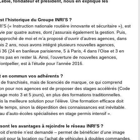
l Lebié, fondateur et président, nous en explique les
st l’historique du Groupe INRI’S ?
S (« Instruction nationale routière innovante et sécuritaire »), est
ie par quatre autres, dont j’assurais également la gestion. Puis,
approché de moi et m’a proposé d’ouvrir d’autres agences, dans
uis 2 ans, nous avons intégré plusieurs nouvelles agences,
 36 (24 en banlieue parisienne, 5 à Paris, 4 dans l’Oise et 3 en
 pas en rester là. Ainsi, l’ouverture de nouvelles agences,
ontpellier, est à l’étude pour l’année 2016.
nt en commun vos adhérents ?
 de franchisés, mais de licenciés de marque, ce qui comprend
tion pour nos agences est de proposer des stages accélérés (Code
tage moto 3 et 5 jours), en plus des formations traditionnelles.
is la meilleure solution pour l’élève. Une formation efficace doit
le temps, sinon la déperdition des connaissances est inévitable.
au d’auto-écoles spécialisées en stage permis intensif ».
sont les avantages à rejoindre le réseau INRI’S ?
oit d’entrée n’est demandé – permet de bénéficier d’une image
oit pour la location ou l’achat de véhicules à doubles commandes,