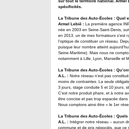
sur tout le territoire national. Arme
spécificités.
La Tribune des Auto-Écoles : Quel e
Armel Lebié :
La première agence INRI’
née en 2003 en Seine-Saint-Denis, suiv
en 2013, un de mes formateurs s’est r
l’optique de constituer un réseau. Dep
puisque leur nombre atteint aujourd’hui
Seine-Maritime). Mais nous ne comptons
notamment à Lille, Lyon, Marseille et M
La Tribune des Auto-Écoles : Qu’o
A.L. :
Notre réseau n’est pas constitué
moins de contraintes. La seule obliga
3 jours, stage conduite 5 et 10 jours, s
C’est notre produit phare, et à notre av
être concise et pas trop espacée dans 
Nous comptons ainsi être « le 1er rése
La Tribune des Auto-Écoles : Quels 
A.L. :
Intégrer notre réseau – aucun dr
commune et de prix négociés, que ce s