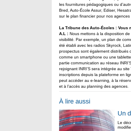
les fournitures pédagogiques ou d’autr
Bred, Auto-École Assur, Ediser, Hesatr
sur le plan financier pour nos agences d
La Tribune des Auto-Écoles : Vous 
A.L :
Nous mettons à la disposition de 
visibilité. Par exemple, un plan de co
été établi avec les radios Skyrock, Lat
prospectus sont également distribués d
comme un smartphone ou une tablette of
partie communication au réseau INRI’S 
rejoignant INRI’S sera intégrée au site
inscriptions depuis la plateforme en lig
peut accéder au e-learning, à la réserv
et à l’accès au planning des agences.
À lire aussi
Un d
Le décr
modifie