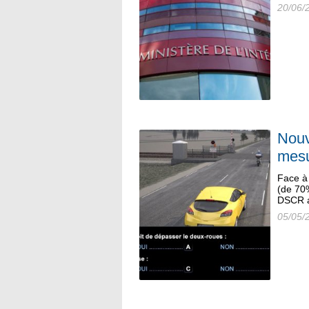
20/06/
Nouv
mesu
Face à
(de 70%
DSCR a
05/05/