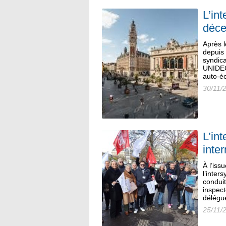
L’in
déce
Après l
depuis 
syndica
UNIDEC)
auto-éc
30/11/
L’in
inter
À l’iss
l’inter
condui
inspect
délégué
25/11/