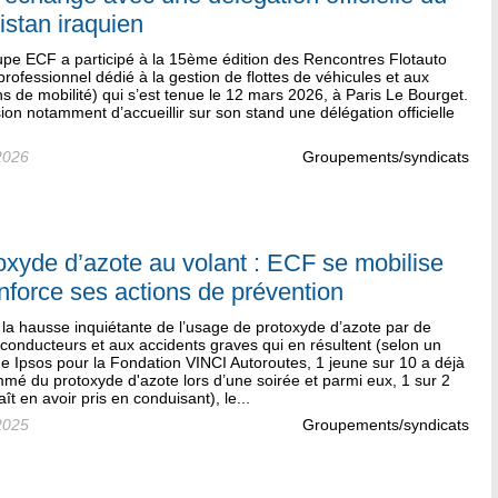
istan iraquien
upe ECF a participé à la 15ème édition des Rencontres Flotauto
professionnel dédié à la gestion de flottes de véhicules et aux
ns de mobilité) qui s’est tenue le 12 mars 2026, à Paris Le Bourget.
ion notamment d’accueillir sur son stand une délégation officielle
2026
Groupements/syndicats
oxyde d’azote au volant : ECF se mobilise
enforce ses actions de prévention
la hausse inquiétante de l’usage de protoxyde d’azote par de
conducteurs et aux accidents graves qui en résultent (selon un
e Ipsos pour la Fondation VINCI Autoroutes, 1 jeune sur 10 a déjà
mé du protoxyde d'azote lors d’une soirée et parmi eux, 1 sur 2
ît en avoir pris en conduisant), le...
2025
Groupements/syndicats