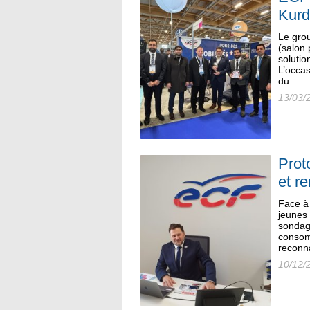
Kurd
Le gro
(salon 
solutio
L’occas
du...
13/03/
Prot
et r
Face à 
jeunes 
sondag
consom
reconna
10/12/