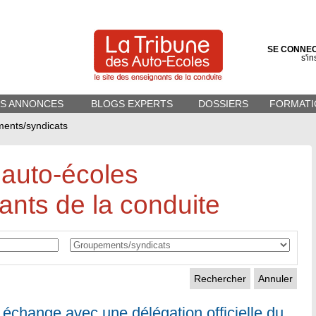
SE CONNE
s'in
ES ANNONCES
BLOGS EXPERTS
DOSSIERS
FORMATI
ents/syndicats
 auto-écoles
ants de la conduite
Annuler
échange avec une délégation officielle du