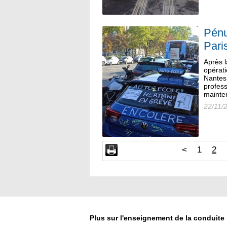
Pénu
Pari
Après l
opérat
Nantes 
profes
mainten
22/11/
<
1
2
Plus sur l'enseignement de la conduite