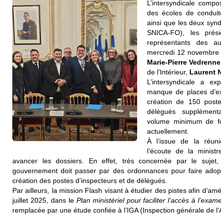
L’intersyndicale compo
des écoles de condui
ainsi que les deux syn
SNICA-FO), les pré
représentants des au
mercredi 12 novembre 
Marie-Pierre Vedrenne
de l’Intérieur,
Laurent 
L’intersyndicale a e
manque de places d’e
création de 150 post
délégués supplémenta
volume minimum de fo
actuellement.
À l’issue de la réunio
l’écoute de la minis
avancer les dossiers. En effet, très concernée par le sujet,
gouvernement doit passer par des ordonnances pour faire adopte
création des postes d’inspecteurs et de délégués.
Par ailleurs, la mission Flash visant à étudier des pistes afin d’amé
juillet 2025, dans le
Plan ministériel pour faciliter l’accès à l’ex
remplacée par une étude confiée à l’IGA (Inspection générale de l’