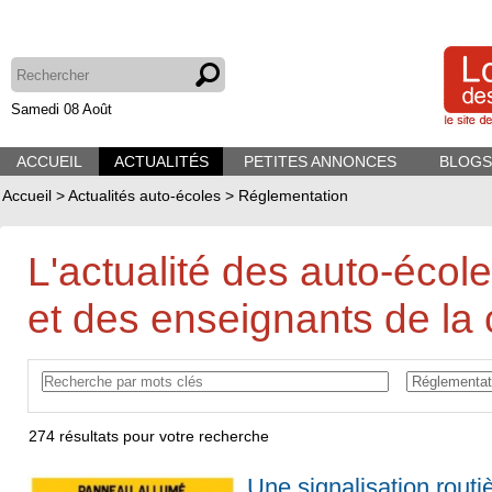
Samedi 08 Août
ACCUEIL
ACTUALITÉS
PETITES ANNONCES
BLOGS
Accueil
>
Actualités auto-écoles
>
Réglementation
L'actualité des auto-écol
et des enseignants de la 
274
résultats pour votre recherche
Une signalisation rout