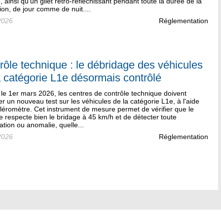
, ainsi qu’un gilet rétro-réfléchissant pendant toute la durée de la
tion, de jour comme de nuit....
2026
Réglementation
rôle technique : le débridage des véhicules
a catégorie L1e désormais contrôlé
le 1er mars 2026, les centres de contrôle technique doivent
er un nouveau test sur les véhicules de la catégorie L1e, à l'aide
léromètre. Cet instrument de mesure permet de vérifier que le
e respecte bien le bridage à 45 km/h et de détecter toute
ation ou anomalie, quelle...
2026
Réglementation