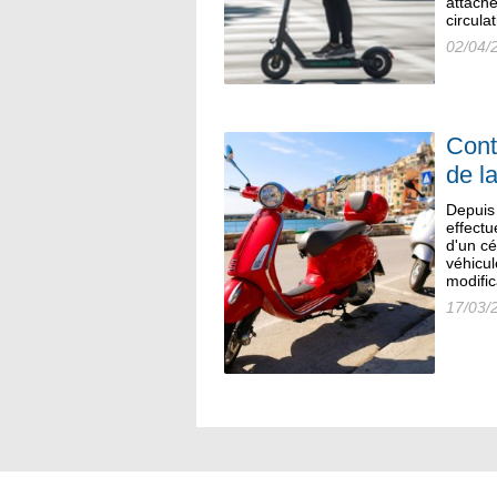
attaché
circula
02/04/
Cont
de l
Depuis 
effectu
d'un cé
véhicul
modific
17/03/