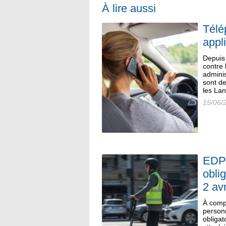
À lire aussi
Télé
appl
Depuis 
contre 
adminis
sont d
les Lan
15/06/
EDPM
obli
2 avr
À comp
personn
obliga