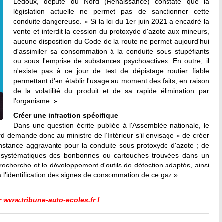
Ledoux, député du Nord (Renaissance) constate que la
législation actuelle ne permet pas de sanctionner cette
conduite dangereuse. « Si la loi du 1er juin 2021 a encadré la
vente et interdit la cession du protoxyde d'azote aux mineurs,
aucune disposition du Code de la route ne permet aujourd'hui
d'assimiler sa consommation à la conduite sous stupéfiants
ou sous l'emprise de substances psychoactives. En outre, il
n'existe pas à ce jour de test de dépistage routier fiable
permettant d'en établir l'usage au moment des faits, en raison
de la volatilité du produit et de sa rapide élimination par
l'organisme. »
Créer une infraction spécifique
Dans une question écrite publiée à l'Assemblée nationale, le
d demande donc au ministre de l’Intérieur s’il envisage « de créer
onstance aggravante pour la conduite sous protoxyde d'azote ; de
ion systématiques des bonbonnes ou cartouches trouvées dans un
a recherche et le développement d'outils de détection adaptés, ainsi
à l'identification des signes de consommation de ce gaz ».
r
www.tribune-auto-ecoles.fr
!