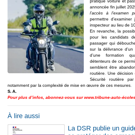
pratique voiture et pa
annoncée fin juillet 20
l’accès à l’examen p
permettre d’examiner 
inspecteur au lieu de 10
En revanche, la possibi
pour les candidats d
passager qui déboucher
sur la délivrance d’un 
d’une formation qu
détenteurs de ce permis
semblent être abandon
routière. Une décision 
Sécurité routière pa
notamment par la complexité de mise en œuvre de ces mesures.
S. A.
Pour plus d’infos, abonnez-vous sur www.tribune-auto-écoles
À lire aussi
La DSR publie un guid