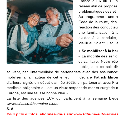
France du 6 au 12 oc
réseau afin de propose
problématiques des sén
Au programme : une r
Code de la route, des 
réaction des conducteurs
une familiarisation à 
d’aides à la conduite
Vieillir au volant, jusqu
« Se mobiliser à la ha
« La mobilité des sénior
et sanitaire. Notre ré
public, que ce soit d
souvent, par l’intermédiaire de partenariats avec des assurance
mobiliser à la hauteur de cet enjeu ! », déclare
Patrick Miro
d’ailleurs signé, en début d’année 2025, un partenariat avec Fran
médicale obligatoire qui est un vieux serpent de mer et surgit de 
Europe, est une fausse bonne idée ».
La liste des agences ECF qui participent à la semaine Bleue 
www.ecf.asso.fr/semaine-bleue
.
S. A.
Pour plus d’infos, abonnez-vous sur www.tribune-auto-ecoles