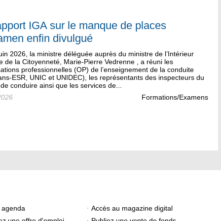
apport IGA sur le manque de places
amen enfin divulgué
uin 2026, la ministre déléguée auprès du ministre de l’Intérieur
 de la Citoyenneté, Marie-Pierre Vedrenne , a réuni les
ations professionnelles (OP) de l’enseignement de la conduite
ians-ESR, UNIC et UNIDEC), les représentants des inspecteurs du
de conduire ainsi que les services de...
2026
Formations/Examens
e agenda
Accès au magazine digital
ez une offre d'emploi
Publiez une vente de fonds