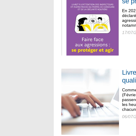
se p
En 2025
déclaré
agress
notamm
17/07/
Livr
quali
Comme 
(Févrie
passere
les heu
chacun
06/07/