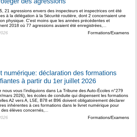
rotéger des agressions
, 21 agressions envers des inspecteurs et inspectrices ont été
es à la délégation à la Sécurité routière, dont 2 concernaient une
ion physique. C’est moins que les années précédentes et
ent 2018 où 77 agressions avaient été enregistrées,...
2026
Formations/Examens
et numérique: déclaration des formations
fiantes à partir du 1er juillet 2026
nous vous l’indiquions dans La Tribune des Auto-Écoles n°279
r/mars 2026), les écoles de conduite qui dispensent les formations
lles A2 vers A, L5E, B78 et B96 doivent obligatoirement déclarer
res inhérentes à ces formations dans le livret numérique pour
 des élèves concernés,...
2026
Formations/Examens