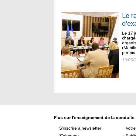
Le r
d’ex
Le 17 j
chargée
organis
(Mobil
permis 
19/06/
Plus sur l'enseignement de la conduite
S'inscrire à newsletter
Votr
S'abonner
Publi