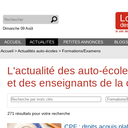
Dimanche 09 Août
ACCUEIL
ACTUALITÉS
PETITES ANNONCES
BLOGS
Accueil
>
Actualités auto-écoles
>
Formations/Examens
L'actualité des auto-écol
et des enseignants de la 
271
résultats pour votre recherche
CPF : droits acquis pl