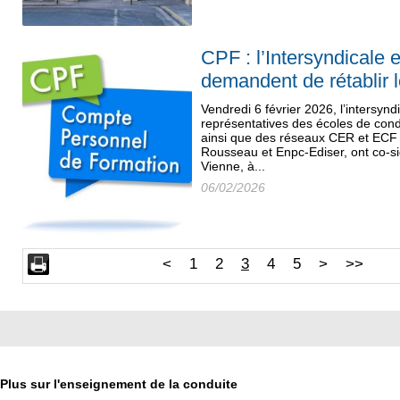
CPF : l’Intersyndicale 
demandent de rétablir 
Vendredi 6 février 2026, l’intersyn
représentatives des écoles de cond
ainsi que des réseaux CER et ECF
Rousseau et Enpc-Ediser, ont co-s
Vienne, à...
06/02/2026
<
1
2
3
4
5
>
>>
Plus sur l'enseignement de la conduite