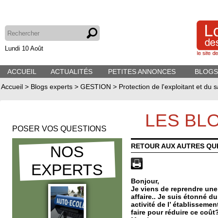
Lundi 10 Août
ACCUEIL
ACTUALITÉS
PETITES ANNONCES
BLOGS
Accueil
>
Blogs experts
>
GESTION
>
Protection de l'exploitant et du s
LES BL
POSER VOS QUESTIONS
RETOUR AUX AUTRES QU
NOS
EXPERTS
Bonjour,
Je viens de reprendre une 
affaire.. Je suis étonné d
activité de l’ établissemen
faire pour réduire ce coût