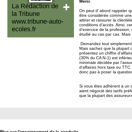
Merci
La Rédaction de
On peut d’ abord rappeler qu
la Tribune
être considérée comme une s
attirer et rassurer la client
www.tribune-auto-
conditions d’accès. Ainsi, c
ecoles.fr
d’exercice de la profession,
étudié au cas par cas. Mais c
Demandez tout simplement à 
Mais sachez que la plupart 
présentez un chiffre d’affai
(30% du CA N-1) est inférie
minimale décidée par l’assur
d’affaires hors taxe ou TTC.
donc pas à poser la question
Si vous êtes adhérent à un 
aient négocié des tarifs pré
que la plupart des assureurs
Plus sur l'enseignement de la conduite