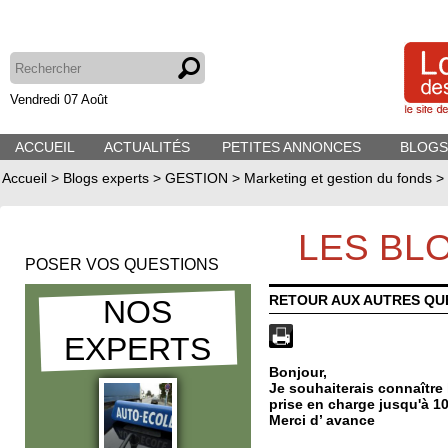
Vendredi 07 Août
ACCUEIL
ACTUALITÉS
PETITES ANNONCES
BLOGS
Accueil
>
Blogs experts
>
GESTION
>
Marketing et gestion du fonds
>
LES BL
POSER VOS QUESTIONS
RETOUR AUX AUTRES QU
NOS
EXPERTS
Bonjour,
Je souhaiterais connaître
prise en charge jusqu'à 1
Merci d’ avance