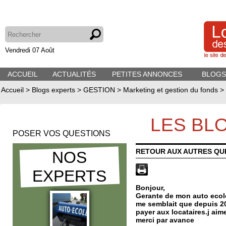
Vendredi 07 Août
ACCUEIL
ACTUALITÉS
PETITES ANNONCES
BLOGS
Accueil
>
Blogs experts
>
GESTION
>
Marketing et gestion du fonds
>
LES BL
POSER VOS QUESTIONS
RETOUR AUX AUTRES QU
NOS
EXPERTS
Bonjour,
Gerante de mon auto ecole 
me semblait que depuis 2014
payer aux locataires.j aime
merci par avance