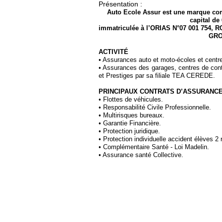
Présentation :
Auto Ecole Assur est une marque c
capital de
immatriculée à l’ORIAS N°07 001 754, R
GRO
ACTIVITÉ
• Assurances auto et moto-écoles et centre
• Assurances des garages, centres de contr
et Prestiges par sa filiale TEA CEREDE.
PRINCIPAUX CONTRATS D’ASSURANC
• Flottes de véhicules.
• Responsabilité Civile Professionnelle.
• Multirisques bureaux.
• Garantie Financière.
• Protection juridique.
• Protection individuelle accident élèves 2 
• Complémentaire Santé - Loi Madelin.
• Assurance santé Collective.