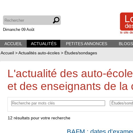
Dimanche 09 Août
ACCUEIL
ACTUALITÉS
PETITES ANNONCES
BLOGS
Accueil
>
Actualités auto-écoles
>
Études/sondages
L'actualité des auto-écol
et des enseignants de la 
12
résultats pour votre recherche
BAFM : dates d’examen