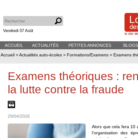
Vendredi 07 Août
ACCUEIL
ACTUALITÉS
PETITES ANNONCES
BLOGS
Accueil
>
Actualités auto-écoles
>
Formations/Examens
>
Examens théo
Examens théoriques : re
la lutte contre la fraude
29/04/2026
Alors que cela fera 10 
l’organisation des é