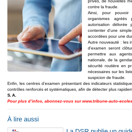
privés, de nouvelles m
contre la fraude.
Ainsi, pour pouvoir
organismes agréés 
autorisation délivrée
contenter d’une simple
accordées pour une dur
Autre nouveauté : les i
d’examen seront clôtur
permettre aux agents
nationale, de la genda
sécurité routière en p
nécessaires sur les li
suspicion de fraude.
Enfin, les centres d’examen présentant des indicateurs statistiqu
contrôles renforcés et systématiques, afin de détecter plus rapide
S. A.
Pour plus d’infos, abonnez-vous sur www.tribune-auto-ecoles
À lire aussi
La DSR publie un guid